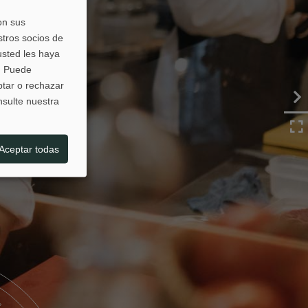
on sus
stros socios de
usted les haya
s. Puede
ptar o rechazar
nsulte nuestra
Aceptar todas