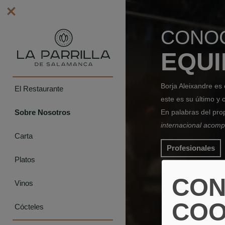
CONO
EQUI
Borja Aleixandre es 
El Restaurante
este es su
último y 
En palabras del pro
Sobre Nosotros
internacional acomp
Carta
Profesionales
Platos
CON
Vinos
COO
Cócteles