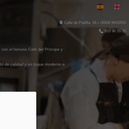
Calle de Padilla, 56 • 28006 MADRID
910 96 55 35
ó con el famoso Café del Príncipe y
to de calidad y un toque moderno e