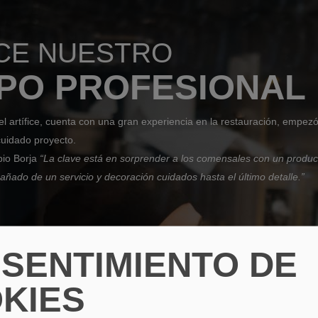
CE NUESTRO
PO PROFESIONAL
el artífice, cuenta con una gran experiencia en la restauración, empez
cuidado proyecto
.
pio Borja
“La clave está en sorprender a los comensales con un produc
añado de un servicio y decoración cuidados hasta el último detalle.”
SENTIMIENTO DE
KIES