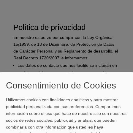
Política de privacidad
En nuestro esfuerzo por cumplir con la Ley Orgánica
15/1999, de 13 de Diciembre, de Protección de Datos
de Carácter Personal y su Reglamento de desarrollo, el
Real Decreto 1720/2007 le informamos:
Los datos de contacto que nos facilite se incluirán en
un fichero del que somos titulares y responsables.
El fichero se encuentra inscrito en la Agencia
Consentimiento de Cookies
Española de Protección de Datos
Solo utilizaremos sus datos para dar respuesta a sus
Utilizamos cookies con finalidades analíticas y para mostrar
demandas de información y por tanto entendemos
publicidad personalizada con sus preferencias. Compartimos
que nos presta su consentimiento para ello.
información sobre el uso que hace de nuestro sitio con nuestros
No cederemos sus datos a terceros.
socios de redes sociales, publicidad y análisis, que pueden
combinarla con otra información que usted les haya
Los trataremos con la debida confidencialidad y