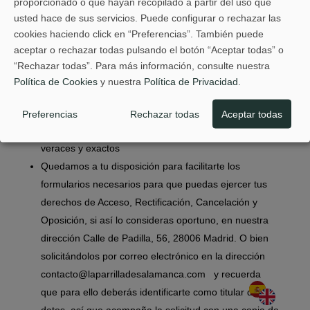
proporcionado o que hayan recopilado a partir del uso que
aplicando las medidas de seguridad técnicas,
usted hace de sus servicios. Puede configurar o rechazar las
organizativas y legales necesarias para preservarlos
cookies haciendo click en “Preferencias”. También puede
de accesos no deseados, evitar su alteración o
aceptar o rechazar todas pulsando el botón “Aceptar todas” o
pérdida.
“Rechazar todas”. Para más información, consulte nuestra
Cuando los datos facilitados dejen de ser necesarios
Política de Cookies
y nuestra
Política de Privacidad
.
o resulten incompletos o inexactos procederemos a
cancelarlos o borrarlos según proceda.
Preferencias
Rechazar todas
Aceptar todas
Sí te pedimos que los datos que nos facilites sean
veraces y exactos
Quedamos a tu disposición para facilitarte los
formularios necesarios para que puedas ejercer tus
derechos de Acceso, Rectificación, Cancelación y
Oposición, si así lo consideras oportuno, en nuestra
dirección Calle de Padilla, 56, 28006 Madrid. O bien
solicitándolos por correo electrónico en la dirección
contacto@laparrilladesalamanca.com y recuerda
que para ello deberás identificarte como titular de los